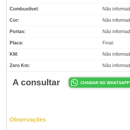
Combustível:
Não informa
Cor:
Não informa
Portas:
Não informa
Placa:
Final:
KM:
Não informa
Zero Km:
Não informa
A consultar
CHAMAR NO WHATSAPP
Observações